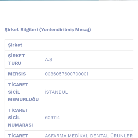
Şirket Bilgileri (Yönlendirilmiş Mesaj)
Şirket
ŞİRKET
A.Ş.
TÜRÜ
MERSIS
0086057600700001
TİCARET
SİCİL
İSTANBUL
MEMURLUĞU
TİCARET
SİCİL
609114
NUMARASI
TİCARET
ASFARMA MEDİKAL DENTAL ÜRÜNLER